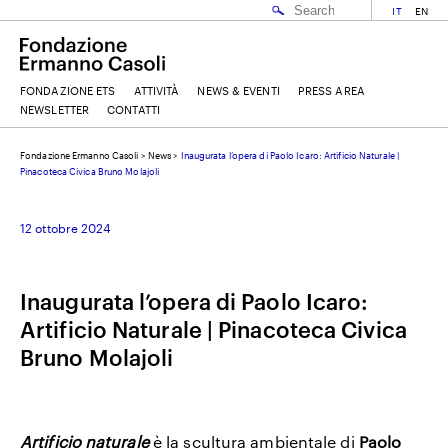
IT
EN
FONDAZIONE ETS
ATTIVITÀ
NEWS & EVENTI
PRESS AREA
NEWSLETTER
CONTATTI
Fondazione Ermanno Casoli
>
News
>
Inaugurata l’opera di Paolo Icaro: Artificio Naturale |
EMAIL
Pinacoteca Civica Bruno Molajoli
12 ottobre 2024
NOME
Inaugurata l’opera di Paolo Icaro:
COGNOME
Artificio Naturale | Pinacoteca Civica
Bruno Molajoli
ACCETTO I
TERMINI E CONDIZIONI
DELLA FONDAZIONE ERMANNO CASOLI
Artificio naturale
è la scultura ambientale di
Paolo