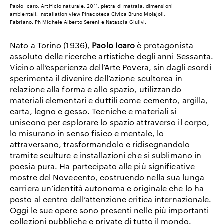
Paolo Icaro, Artificio naturale, 2011, pietra di matraia, dimensioni
ambientali. Installation view Pinacoteca Civica Bruno Molajoli,
Fabriano. Ph Michele Alberto Sereni e Natascia Giulivi.
Nato a Torino (1936),
Paolo Icaro
è protagonista
assoluto delle ricerche artistiche degli anni Sessanta.
Vicino all’esperienza dell’Arte Povera, sin dagli esordi
sperimenta il divenire dell’azione scultorea in
relazione alla forma e allo spazio, utilizzando
materiali elementari e duttili come cemento, argilla,
carta, legno e gesso. Tecniche e materiali si
uniscono per esplorare lo spazio attraverso il corpo,
lo misurano in senso fisico e mentale, lo
attraversano, trasformandolo e ridisegnandolo
tramite sculture e installazioni che si sublimano in
poesia pura. Ha partecipato alle più significative
mostre del
Novecento, costruendo nella sua lunga
carriera un’identità autonoma e originale che lo ha
posto al centro dell’attenzione critica internazionale.
Oggi le sue opere sono presenti nelle più importanti
collezioni pubbliche e private di tutto il mondo.