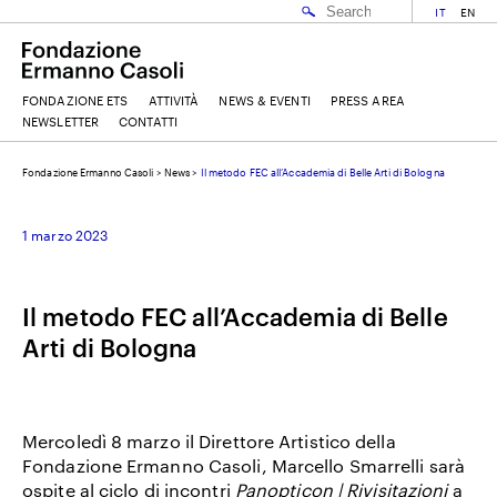
IT
EN
FONDAZIONE ETS
ATTIVITÀ
NEWS & EVENTI
PRESS AREA
NEWSLETTER
CONTATTI
Fondazione Ermanno Casoli
>
News
>
Il metodo FEC all’Accademia di Belle Arti di Bologna
EMAIL
1 marzo 2023
NOME
Il metodo FEC all’Accademia di Belle
Arti di Bologna
COGNOME
ACCETTO I
TERMINI E CONDIZIONI
DELLA FONDAZIONE ERMANNO CASOLI
Mercoledì 8 marzo
il Direttore Artistico della
Fondazione Ermanno Casoli,
Marcello Smarrelli
sarà
ospite al ciclo di incontri
Panopticon | Rivisitazioni
a