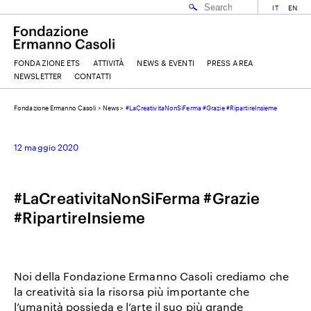
IT
EN
FONDAZIONE ETS
ATTIVITÀ
NEWS & EVENTI
PRESS AREA
NEWSLETTER
CONTATTI
Fondazione Ermanno Casoli
>
News
>
#LaCreativitaNonSiFerma #Grazie #RipartireInsieme
EMAIL
12 maggio 2020
NOME
#LaCreativitaNonSiFerma #Grazie
#RipartireInsieme
COGNOME
ACCETTO I
TERMINI E CONDIZIONI
DELLA FONDAZIONE ERMANNO CASOLI
Noi della Fondazione Ermanno Casoli crediamo che
la creatività sia la risorsa più importante che
l’umanità possieda e l’arte il suo più grande