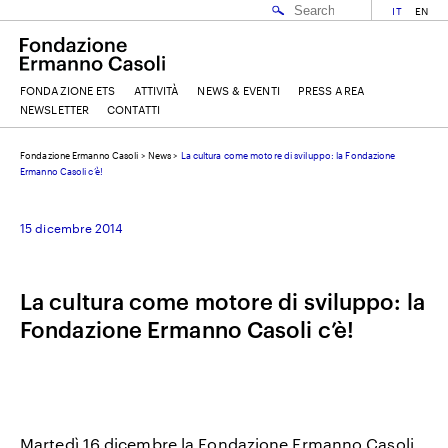
IT
EN
FONDAZIONE ETS
ATTIVITÀ
NEWS & EVENTI
PRESS AREA
NEWSLETTER
CONTATTI
Fondazione Ermanno Casoli
>
News
>
La cultura come motore di sviluppo: la Fondazione
EMAIL
Ermanno Casoli c’è!
15 dicembre 2014
NOME
La cultura come motore di sviluppo: la
COGNOME
Fondazione Ermanno Casoli c’è!
ACCETTO I
TERMINI E CONDIZIONI
DELLA FONDAZIONE ERMANNO CASOLI
Martedì 16 dicembre la Fondazione Ermanno Casoli