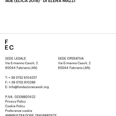
AGE (ELICA 2018)” DI ELENA MAZZI
SEDE LEGALE
SEDE OPERATIVA
Via Ermanno Casoli, 2
Via Ermanno Casoli, 2
60044 Fabriano (AN)
60044 Fabriano (AN)
T: + 39 0732 6104257
F: + 39 0732 610289
E: info@fondazionecasoli.org
P.IVA. 02338820422
Privacy Policy
Cookie Policy
Preferenze cookie
AMMINISTRAZIONE TRASPARENTE