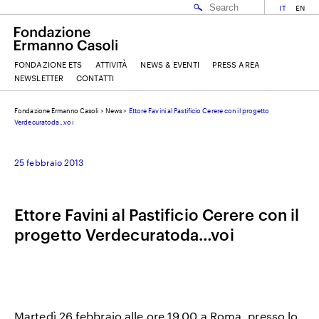
IT
EN
FONDAZIONE ETS
ATTIVITÀ
NEWS & EVENTI
PRESS AREA
NEWSLETTER
CONTATTI
Fondazione Ermanno Casoli
>
News
>
Ettore Favini al Pastificio Cerere con il progetto
EMAIL
Verdecuratoda…voi
25 febbraio 2013
NOME
Ettore Favini al Pastificio Cerere con il
COGNOME
progetto Verdecuratoda…voi
ACCETTO I
TERMINI E CONDIZIONI
DELLA FONDAZIONE ERMANNO CASOLI
Martedì 26 febbraio alle ore 19.00 a Roma, presso lo