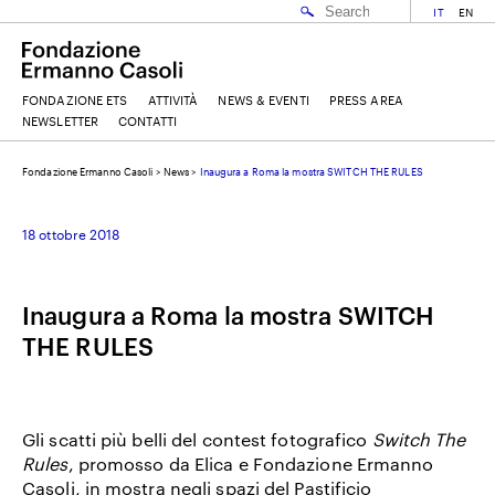
IT
EN
FONDAZIONE ETS
ATTIVITÀ
NEWS & EVENTI
PRESS AREA
NEWSLETTER
CONTATTI
Fondazione Ermanno Casoli
>
News
>
Inaugura a Roma la mostra SWITCH THE RULES
EMAIL
18 ottobre 2018
NOME
Inaugura a Roma la mostra SWITCH
THE RULES
COGNOME
ACCETTO I
TERMINI E CONDIZIONI
DELLA FONDAZIONE ERMANNO CASOLI
Gli scatti più belli del contest fotografico
Switch The
Rules
, promosso da Elica e Fondazione Ermanno
Casoli, in mostra negli spazi del Pastificio