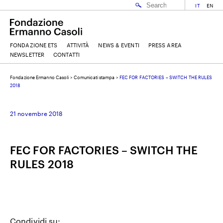
IT
EN
FONDAZIONE ETS
ATTIVITÀ
NEWS & EVENTI
PRESS AREA
NEWSLETTER
CONTATTI
Fondazione Ermanno Casoli
>
Comunicati stampa
>
FEC FOR FACTORIES – SWITCH THE RULES
EMAIL
2018
21 novembre 2018
NOME
FEC FOR FACTORIES – SWITCH THE
COGNOME
RULES 2018
ACCETTO I
TERMINI E CONDIZIONI
DELLA FONDAZIONE ERMANNO CASOLI
Condividi su: