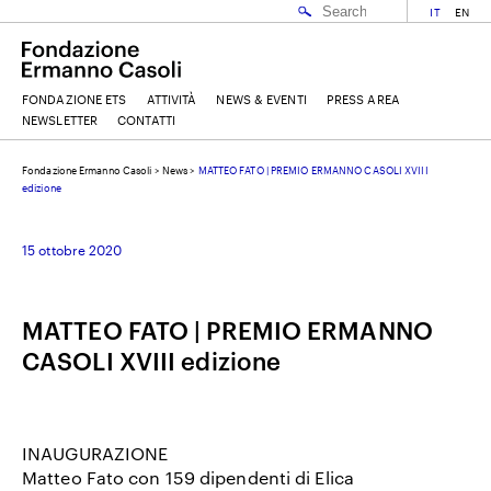
IT
EN
FONDAZIONE ETS
ATTIVITÀ
NEWS & EVENTI
PRESS AREA
NEWSLETTER
CONTATTI
Fondazione Ermanno Casoli
>
News
>
MATTEO FATO | PREMIO ERMANNO CASOLI XVIII
EMAIL
edizione
15 ottobre 2020
NOME
MATTEO FATO | PREMIO ERMANNO
COGNOME
CASOLI XVIII edizione
ACCETTO I
TERMINI E CONDIZIONI
DELLA FONDAZIONE ERMANNO CASOLI
INAUGURAZIONE
Matteo Fato con 159 dipendenti di Elica