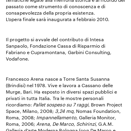
passato come strumento di conoscenza e di
consapevolezza della propria esistenza.
L’opera finale sarà inaugurata a febbraio 2010.
Il progetto si avvale del contributo di Intesa
Sanpaolo, Fondazione Cassa di Risparmio di
Fabriano e Cupramontana, Garbini Consulting,
Vodafone.
Francesco Arena
nasce a Torre Santa Susanna
(Brindisi) nel 1978. Vive e lavora a Cassano delle
Murge, Bari. Ha esposto in diversi spazi pubblici e
privati in tutta Italia. Tra le mostre personali
ricordiamo:
Pallet sospeso su 7 raggi
, Brown Project
Space, Milano, 2008;
3,24 mq
, Nomas Foundation,
Roma, 2008;
Impannellamento
, Galleria Monitor,
Roma, 2006;
Arena, De Marco, Schirinzi
, G.A.M.
Galleria d’arte Moderna Bologna (con De Marco e