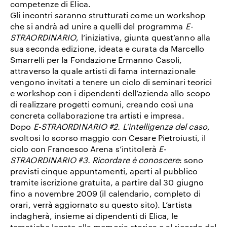
competenze di Elica.
Gli incontri saranno strutturati come un
workshop
che si andrà ad unire a quelli del programma
E-
STRAORDINARIO
, l’iniziativa, giunta quest’anno alla
sua seconda edizione, ideata e curata da Marcello
Smarrelli per la Fondazione Ermanno Casoli,
attraverso la quale artisti di fama internazionale
vengono invitati a tenere un ciclo di seminari teorici
e workshop con i dipendenti dell’azienda allo scopo
di realizzare progetti comuni, creando così una
concreta collaborazione tra artisti e impresa.
Dopo
E-STRAORDINARIO #2. L’intelligenza del caso
,
svoltosi lo scorso maggio con Cesare Pietroiusti, il
ciclo con Francesco Arena s’intitolerà
E-
STRAORDINARIO #3. Ricordare è conoscere
: sono
previsti
cinque
appuntamenti, aperti al pubblico
tramite iscrizione gratuita, a partire dal 30 giugno
fino a novembre 2009
(il calendario, completo di
orari, verrà aggiornato su questo sito). L’artista
indagherà, insieme ai dipendenti di Elica, le
tematiche legate alla memoria storica e al ricordo del