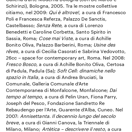
Schirinzi), Bologna, 2005. Tra le mostre collettive
citiamo, nel 2009:
Qui è altrove!
, a cura di Francesco
Poli e Francesca Referza, Palazzo De Sanctis,
Castelbasso;
Senza Rete
, a cura di Lorenzo
Benedetti e Caroline Corbetta, Santo Spirito in
Sassia, Roma;
Cose mai Viste
, a cura di Achille
Bonito Oliva, Palazzo Barberini, Roma;
Usine des
rêves
, a cura di Cecilia Casorati e Sabrina Vedovotto,
26cc – space for contemporary art, Roma. Nel 2008:
Fresco Bosco
, a cura di Achille Bonito Oliva, Certosa
di Padula, Padula (Sa);
Soft Cell: dinamiche nello
spazio in Italia
, a cura di Andrea Bruciati, la
Comunale, Galleria Comunale d’Arte
Contemporanea di Monfalcone, Monfalcone;
Dai
tempo al tempo
, a cura di Pelin Uran, Fiona Parry,
Joseph del Pesco, Fondazione Sandretto Re
Rebaudengo per l’Arte, Guarente d’Alba, Cuneo. Nel
2007:
Annisettanta. Il decennio lungo del secolo
breve
, a cura di Gianni Canova, la Triennale di
Milano, Milano;
Artètica – descrivere il resto
, a cura