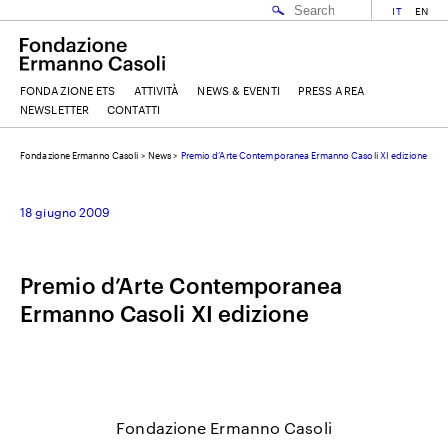
IT
EN
FONDAZIONE ETS
ATTIVITÀ
NEWS & EVENTI
PRESS AREA
NEWSLETTER
CONTATTI
Fondazione Ermanno Casoli
>
News
>
Premio d’Arte Contemporanea Ermanno Casoli XI edizione
EMAIL
18 giugno 2009
NOME
Premio d’Arte Contemporanea
Ermanno Casoli XI edizione
COGNOME
ACCETTO I
TERMINI E CONDIZIONI
DELLA FONDAZIONE ERMANNO CASOLI
Fondazione Ermanno Casoli