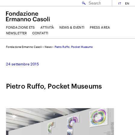
IT
EN
FONDAZIONE ETS
ATTIVITÀ
NEWS & EVENTI
PRESS AREA
NEWSLETTER
CONTATTI
Fondazione Ermanno Casoli
>
News
>
Pietro Ruffo, Pocket Museums
EMAIL
24 settembre 2015
NOME
Pietro Ruffo, Pocket Museums
COGNOME
ACCETTO I
TERMINI E CONDIZIONI
DELLA FONDAZIONE ERMANNO CASOLI