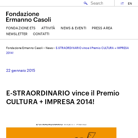
IT
EN
FONDAZIONE ETS
ATTIVITÀ
NEWS & EVENTI
PRESS AREA
NEWSLETTER
CONTATTI
Fondazione Ermanno Casoli
>
News
>
E-STRAORDINARIO vince il Premio CULTURA + IMPRESA
EMAIL
2014!
22 gennaio 2015
NOME
E-STRAORDINARIO vince il Premio
COGNOME
CULTURA + IMPRESA 2014!
ACCETTO I
TERMINI E CONDIZIONI
DELLA FONDAZIONE ERMANNO CASOLI