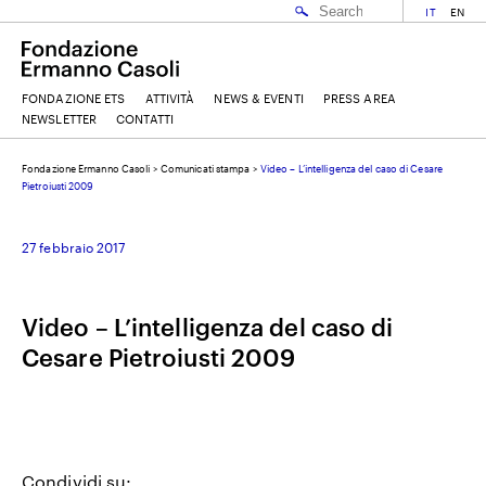
IT
EN
FONDAZIONE ETS
ATTIVITÀ
NEWS & EVENTI
PRESS AREA
NEWSLETTER
CONTATTI
Fondazione Ermanno Casoli
>
Comunicati stampa
>
Video – L’intelligenza del caso di Cesare
EMAIL
Pietroiusti 2009
27 febbraio 2017
NOME
Video – L’intelligenza del caso di
COGNOME
Cesare Pietroiusti 2009
ACCETTO I
TERMINI E CONDIZIONI
DELLA FONDAZIONE ERMANNO CASOLI
Condividi su: