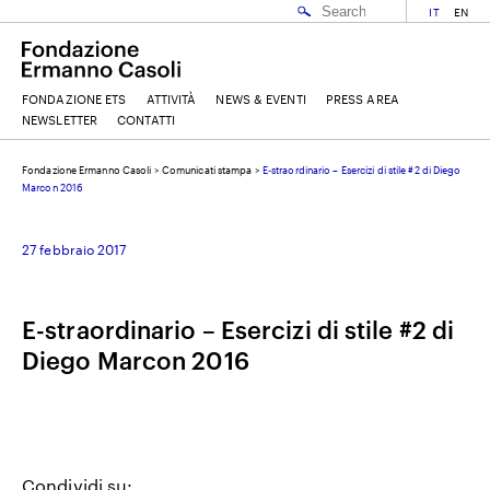
IT
EN
FONDAZIONE ETS
ATTIVITÀ
NEWS & EVENTI
PRESS AREA
NEWSLETTER
CONTATTI
Fondazione Ermanno Casoli
>
Comunicati stampa
>
E-straordinario – Esercizi di stile #2 di Diego
EMAIL
Marcon 2016
27 febbraio 2017
NOME
E-straordinario – Esercizi di stile #2 di
COGNOME
Diego Marcon 2016
ACCETTO I
TERMINI E CONDIZIONI
DELLA FONDAZIONE ERMANNO CASOLI
Condividi su: