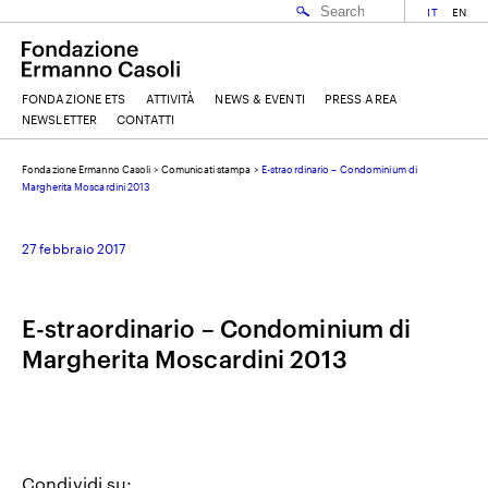
IT
EN
FONDAZIONE ETS
ATTIVITÀ
NEWS & EVENTI
PRESS AREA
NEWSLETTER
CONTATTI
Fondazione Ermanno Casoli
>
Comunicati stampa
>
E-straordinario – Condominium di
EMAIL
Margherita Moscardini 2013
27 febbraio 2017
NOME
E-straordinario – Condominium di
COGNOME
Margherita Moscardini 2013
ACCETTO I
TERMINI E CONDIZIONI
DELLA FONDAZIONE ERMANNO CASOLI
Condividi su: