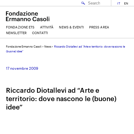
IT
EN
FONDAZIONE ETS
ATTIVITÀ
NEWS & EVENTI
PRESS AREA
NEWSLETTER
CONTATTI
Fondazione Ermanno Casoli
>
News
>
Riccardo Diotallevi ad “Arte e territorio: dove nascono le
EMAIL
(buone) idee”
17 novembre 2009
NOME
Riccardo Diotallevi ad “Arte e
COGNOME
territorio: dove nascono le (buone)
idee”
ACCETTO I
TERMINI E CONDIZIONI
DELLA FONDAZIONE ERMANNO CASOLI