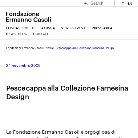
IT
EN
FONDAZIONE ETS
ATTIVITÀ
NEWS & EVENTI
PRESS AREA
NEWSLETTER
CONTATTI
Fondazione Ermanno Casoli
>
News
>
Pescecappa alla Collezione Farnesina Design
EMAIL
24 novembre 2009
NOME
Pescecappa alla Collezione Farnesina
Design
COGNOME
ACCETTO I
TERMINI E CONDIZIONI
DELLA FONDAZIONE ERMANNO CASOLI
La Fondazione Ermanno Casoli è orgogliosa di