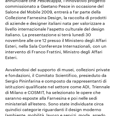
annunciare che
Pescecappa
, l’innovativo progetto
commissionato a
Gaetano Pesce
in occasione del
Salone del Mobile 2009, entrerà a far parte della
Collezione Farnesina Design
, la raccolta di prodotti
di aziende e designer italiani nata per valorizzare a
livello internazionale l’aspetto culturale del design
italiano. La presentazione si terrà lunedì 30
novembre alle ore 12 presso il Ministero degli Affari
Esteri, nella Sala Conferenze Internazionali, con un
intervento di Franco Frattini, Ministro degli Affari
Esteri.
Avvalendosi del supporto di musei, collezioni private
e fondazioni, il Comitato Scientifico, presieduto da
Sergio Pininfarina e composto da rappresentanti di
istituzioni qualificate nel settore come ADI, Triennale
di Milano e COSMIT, ha selezionato le opere che
saranno esposte alla Farnesina e poi nelle sedi
ministeriali all’estero. Sono state individuate circa
quindici categorie riguardanti il design moderno
(ambiente, mobilità, lavoro e servizi, moda, arredo,