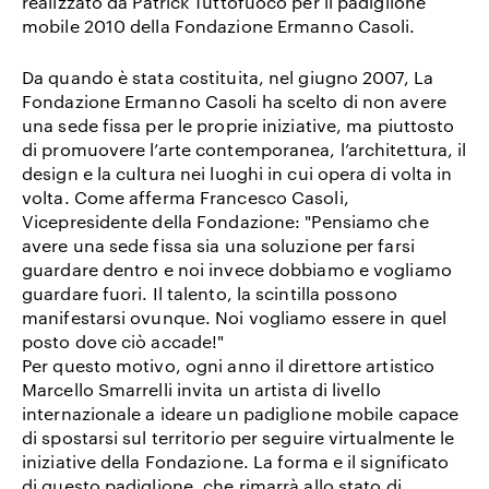
realizzato da
Patrick Tuttofuoco
per il padiglione
mobile 2010 della
Fondazione Ermanno Casoli
.
Da quando è stata costituita, nel giugno 2007, La
Fondazione Ermanno Casoli ha scelto di non avere
una sede fissa per le proprie iniziative, ma piuttosto
di promuovere l’arte contemporanea, l’architettura, il
design e la cultura nei luoghi in cui opera di volta in
volta. Come afferma Francesco Casoli,
Vicepresidente della Fondazione: "Pensiamo che
avere una sede fissa sia una soluzione per farsi
guardare dentro e noi invece dobbiamo e vogliamo
guardare fuori. Il talento, la scintilla possono
manifestarsi ovunque. Noi vogliamo essere in quel
posto dove ciò accade!"
Per questo motivo, ogni anno il direttore artistico
Marcello Smarrelli invita un artista di livello
internazionale a ideare un padiglione mobile capace
di spostarsi sul territorio per seguire virtualmente le
iniziative della Fondazione. La forma e il significato
di questo padiglione, che rimarrà allo stato di