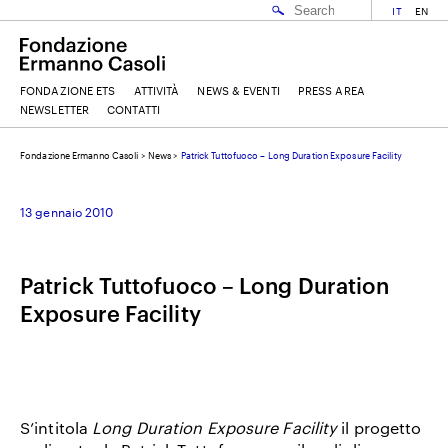
IT
EN
FONDAZIONE ETS
ATTIVITÀ
NEWS & EVENTI
PRESS AREA
NEWSLETTER
CONTATTI
Fondazione Ermanno Casoli
>
News
>
Patrick Tuttofuoco – Long Duration Exposure Facility
EMAIL
13 gennaio 2010
NOME
Patrick Tuttofuoco – Long Duration
Exposure Facility
COGNOME
ACCETTO I
TERMINI E CONDIZIONI
DELLA FONDAZIONE ERMANNO CASOLI
S’intitola
Long Duration Exposure Facility
il progetto