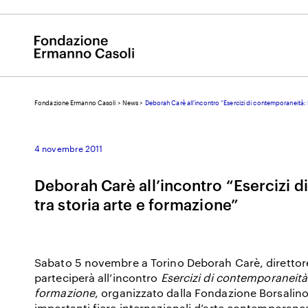
Fondazione Ermanno Casoli
>
News
>
Deborah Carè all’incontro “Esercizi di contemporaneità: l
E
4 novembre 2011
Deborah Carè all’incontro “Esercizi d
tra storia arte e formazione”
Sabato 5 novembre a Torino Deborah Carè, direttor
parteciperà all’incontro
Esercizi di contemporaneità:
formazione
, organizzato dalla Fondazione Borsalino 
importanti fiere internazionali d’arte contemporane