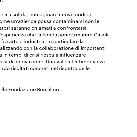
impresa solida, immaginare nuovi modi di
ACCETTO I
TERMINI E CONDIZIONI
DELLA FONDAZIONE ERMANNO CASOLI
re come un’azienda possa contaminarsi con le
elatori saranno chiamati a confrontarsi.
l’esperienza che la Fondazione Ermanno Casoli
ra arte e industria. In particolare la
ealizzando con la collaborazione di importanti
n tempi di crisi riesca a influenzare
essi di innovazione. Una valida testimonianza
ndo risultati concreti nel rispetto delle
ella Fondazione Borsalino.