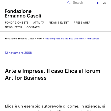
IT
EN
FONDAZIONE ETS
ATTIVITÀ
NEWS & EVENTI
PRESS AREA
NEWSLETTER
CONTATTI
Fondazione Ermanno Casoli
>
News
>
Arte e Impresa. Il caso Elica al forum Art for Business
EMAIL
12 novembre 2008
NOME
Arte e Impresa. Il caso Elica al forum
Art for Business
COGNOME
ACCETTO I
TERMINI E CONDIZIONI
DELLA FONDAZIONE ERMANNO CASOLI
Elica
è un esempio autorevole di come, in azienda, si