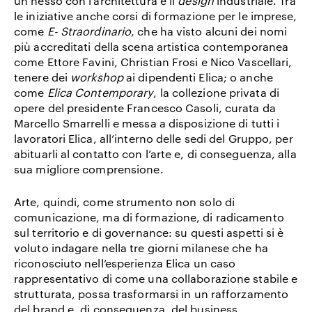
un nesso con l’architettura e il
design
industriale. Tra
le iniziative anche corsi di formazione per le imprese,
come
E- Straordinario
, che ha visto alcuni dei nomi
più accreditati della scena artistica contemporanea
come
Ettore Favini, Christian Frosi
e
Nico Vascellari
,
tenere dei
workshop
ai dipendenti Elica; o anche
come
Elica Contemporary
, la collezione privata di
opere del presidente Francesco Casoli, curata da
Marcello Smarrelli e messa a disposizione di tutti i
lavoratori Elica, all’interno delle sedi del Gruppo, per
abituarli al contatto con l’arte e, di conseguenza, alla
sua migliore comprensione.
Arte, quindi, come strumento non solo di
comunicazione, ma di formazione, di radicamento
sul territorio e di governance: su questi aspetti si è
voluto indagare nella tre giorni milanese che ha
riconosciuto nell’esperienza Elica un caso
rappresentativo di come una collaborazione stabile e
strutturata, possa trasformarsi in un rafforzamento
del brand e, di conseguenza, del business.