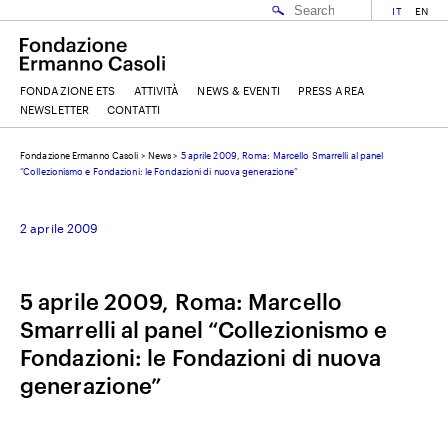
IT
EN
FONDAZIONE ETS
ATTIVITÀ
NEWS & EVENTI
PRESS AREA
NEWSLETTER
CONTATTI
Fondazione Ermanno Casoli
>
News
>
5 aprile 2009, Roma: Marcello Smarrelli al panel
EMAIL
“Collezionismo e Fondazioni: le Fondazioni di nuova generazione”
2 aprile 2009
NOME
5 aprile 2009, Roma: Marcello
COGNOME
Smarrelli al panel “Collezionismo e
Fondazioni: le Fondazioni di nuova
ACCETTO I
TERMINI E CONDIZIONI
DELLA FONDAZIONE ERMANNO CASOLI
generazione”